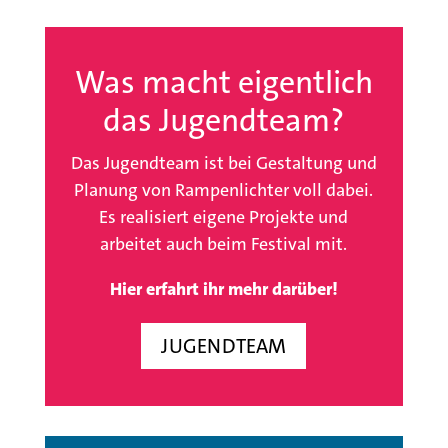
Was macht eigentlich
das Jugendteam?
Das Jugendteam ist bei Gestaltung und
Planung von Rampenlichter voll dabei.
Es realisiert eigene Projekte und
arbeitet auch beim Festival mit.
Hier erfahrt ihr mehr darüber!
JUGENDTEAM